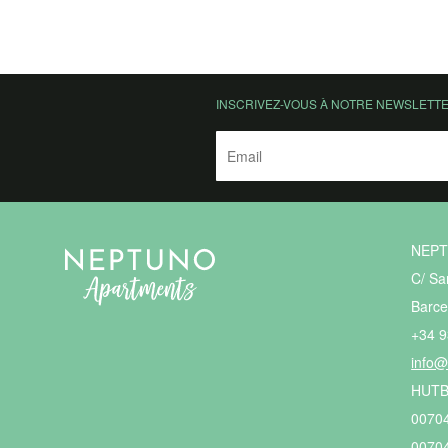
INSCRIVEZ-VOUS À NOTRE NEWSLETT
NEP
C/ Sa
Barce
+34 9
info
HUTB
0070
0070