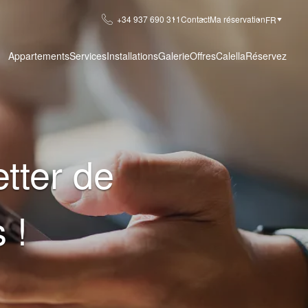
+34 937 690 311
Contact
Ma réservation
FR
Appartements
Services
Installations
Galerie
Offres
Calella
Réservez
tter de
 !