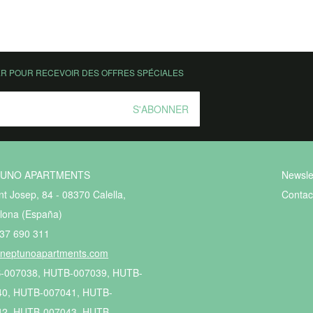
ER POUR RECEVOIR DES OFFRES SPÉCIALES
S'ABONNER
TUNO APARTMENTS
Newsle
nt Josep, 84 - 08370 Calella,
Contac
lona (España)
37 690 311
@neptunoapartments.com
-007038, HUTB-007039, HUTB-
40, HUTB-007041, HUTB-
42, HUTB-007043, HUTB-