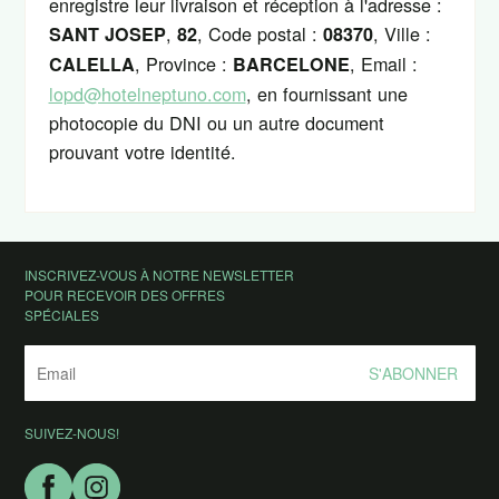
enregistre leur livraison et réception à l'adresse :
,
, Code postal :
, Ville :
SANT JOSEP
82
08370
, Province :
, Email :
CALELLA
BARCELONE
lopd@hotelneptuno.com
, en fournissant une
photocopie du DNI ou un autre document
prouvant votre identité.
INSCRIVEZ-VOUS À NOTRE NEWSLETTER
POUR RECEVOIR DES OFFRES
SPÉCIALES
S'ABONNER
SUIVEZ-NOUS!