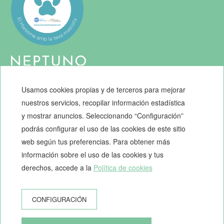
Usamos cookies propias y de terceros para mejorar
NEPTUNO APARTMENTS
nuestros servicios, recopilar información estadística
C/ Sant Josep, 84 - 08370 Calella, Barcelona (España)
y mostrar anuncios. Seleccionando “Configuración”
+34 937 690 311
podrás configurar el uso de las cookies de este sitio
info@neptunoapartments.com
web según tus preferencias. Para obtener más
HUTB-007038, HUTB-007039, HUTB-007040, HUTB-007041,
información sobre el uso de las cookies y tus
HUTB-007042, HUTB-007043, HUTB-007044, HUTB-007045,
derechos, accede a la
Política de cookies
HUTB-007046
CONFIGURACIÓN
¿CÓMO LLEGAR?
© 2026 Neptuno Apartments