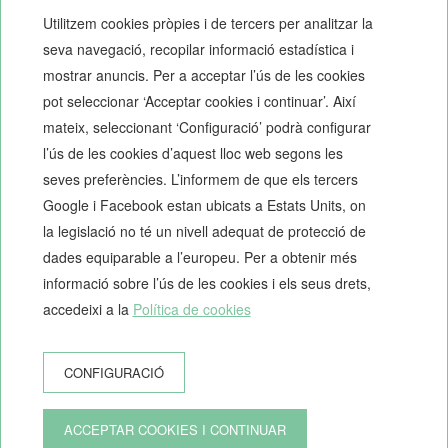
Utilitzem cookies pròpies i de tercers per analitzar la
seva navegació, recopilar informació estadística i
mostrar anuncis. Per a acceptar l’ús de les cookies
pot seleccionar ‘Acceptar cookies i continuar’. Així
mateix, seleccionant ‘Configuració’ podrà configurar
l’ús de les cookies d’aquest lloc web segons les
NEPTUNO APARTMENTS
seves preferències. L’informem de que els tercers
C/ Sant Josep, 84 - 08370 Calella, Barcelona (España)
Google i Facebook estan ubicats a Estats Units, on
+34 937 690 311
la legislació no té un nivell adequat de protecció de
info@neptunoapartments.com
dades equiparable a l’europeu. Per a obtenir més
HUTB-007038, HUTB-007039, HUTB-007040, HUTB-007041,
informació sobre l’ús de les cookies i els seus drets,
HUTB-007042, HUTB-007043, HUTB-007044, HUTB-007045,
accedeixi a la
Política de cookies
HUTB-007046
CONFIGURACIÓ
COM ARRIBAR?
© 2026 Neptuno Apartments
ACCEPTAR COOKIES I CONTINUAR
Desenvolupat per
GNA Hotel Solutions