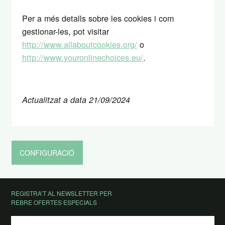
Per a més detalls sobre les cookies i com
gestionar-les, pot visitar
http://www.allaboutcookies.org/
o
http://www.youronlinechoices.eu/
.
Actualitzat a data 21/09/2024
CONFIGURACIÓ
REGISTRA’T AL NEWSLETTER PER
REBRE OFERTES ESPECIALS