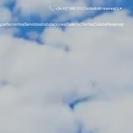
+34 937 690 311
Contacto
Mi reserva
ES
Apartamentos
Servicios
Instalaciones
Galería
Ofertas
Calella
Reservar